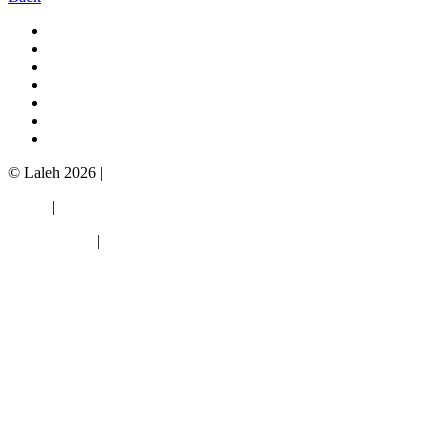
© Laleh 2026 |
Policy
|
Cookiepolicy
|
Cookieinställningar
info@laleh.se