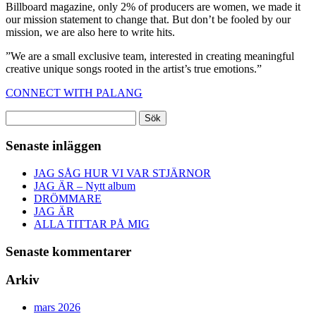
Billboard magazine, only 2% of producers are women, we made it
our mission statement to change that. But don’t be fooled by our
mission, we are also here to write hits.
”We are a small exclusive team,
interested in creating meaningful
creative unique songs rooted in the artist’s true emotions.”
CONNECT WITH PALANG
Sök
efter:
Senaste inläggen
JAG SÅG HUR VI VAR STJÄRNOR
JAG ÄR – Nytt album
DRÖMMARE
JAG ÄR
ALLA TITTAR PÅ MIG
Senaste kommentarer
Arkiv
mars 2026